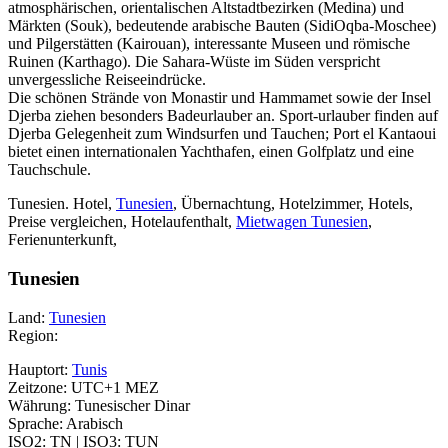
atmosphärischen, orientalischen Altstadtbezirken (Medina) und
Märkten (Souk), bedeutende arabische Bauten (SidiOqba-Moschee)
und Pilgerstätten (Kairouan), interessante Museen und römische
Ruinen (Karthago). Die Sahara-Wüste im Süden verspricht
unvergessliche Reiseeindrücke.
Die schönen Strände von Monastir und Hammamet sowie der Insel
Djerba ziehen besonders Badeurlauber an. Sport-urlauber finden auf
Djerba Gelegenheit zum Windsurfen und Tauchen; Port el Kantaoui
bietet einen internationalen Yachthafen, einen Golfplatz und eine
Tauchschule.
Tunesien. Hotel,
Tunesien
, Übernachtung, Hotelzimmer, Hotels,
Preise vergleichen, Hotelaufenthalt,
Mietwagen Tunesien
,
Ferienunterkunft,
Tunesien
Land:
Tunesien
Region:
Hauptort:
Tunis
Zeitzone: UTC+1 MEZ
Währung: Tunesischer Dinar
Sprache: Arabisch
ISO2: TN | ISO3: TUN